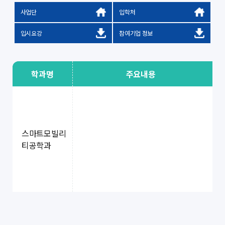
사업단
입학처
입시요강
참여기업 정보
학과명
주요내용
모
스마트모빌리
티공학과