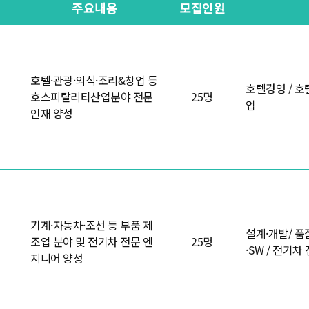
주요내용
모집인원
호텔·관광·외식·조리&창업 등
호텔경영 / 호
호스피탈리티산업분야 전문
25명
업
인재 양성
기계·자동차·조선 등 부품 제
설계·개발/ 품
조업 분야 및 전기차 전문 엔
25명
·SW / 전기차
지니어 양성