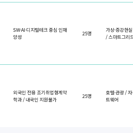
SW·AI·디지털테크 중심 인재
가상·증강현실 
25명
양성
/ 스마트그리드 
외국인 전용 조기취업형계약
호텔·관광 / 
25명
학과 / 내국인 지원불가
트웨어