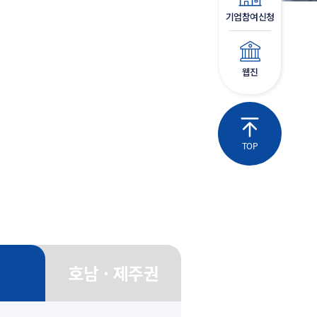
기업참여신청
웹진
TOP
권
호남 · 제주권