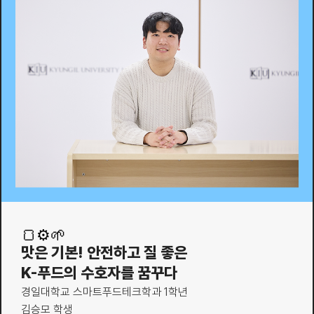
🍞⚙️🌱
맛은 기본! 안전하고 질 좋은
K-푸드의 수호자를 꿈꾸다
경일대학교 스마트푸드테크학과 1학년
김승모 학생