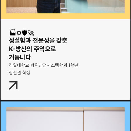
🏭⚙️🛡🚀
성실함과 전문성을 갖춘
K-방산의 주역으로
거듭나다
경일대학교 방위산업시스템학과 1학년
정진관 학생