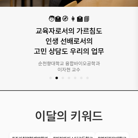
🏭⚙️🛡🚀
성실함과 전문성을 갖춘
K-방산의 주역으로
거듭나다
경일대학교 방위산업시스템학과 1학년
정진관 학생
titute
이달의 키워드