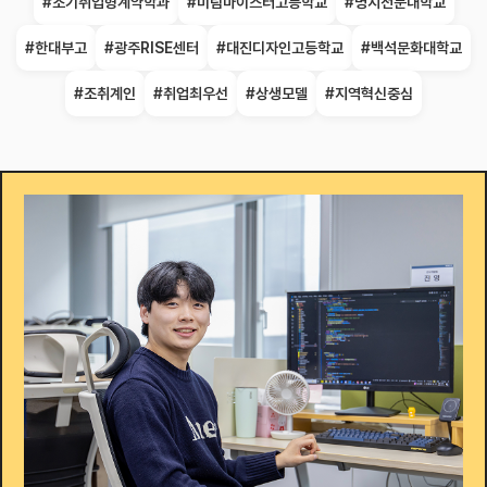
#조기취업형계약학과
#미림마이스터고등학교
#명지전문대학교
#한대부고
#광주RISE센터
#대진디자인고등학교
#백석문화대학교
#조취계인
#취업최우선
#상생모델
#지역혁신중심