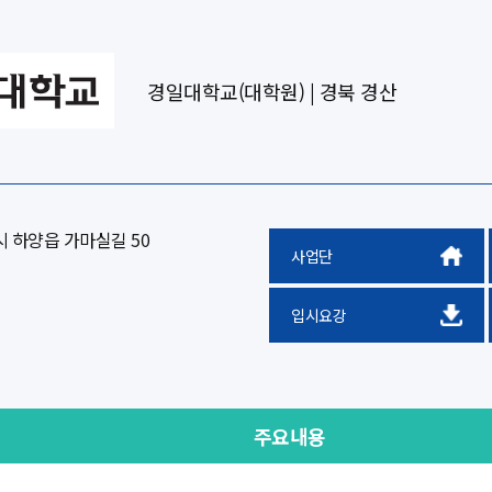
경일대학교(대학원) | 경북 경산
 하양읍 가마실길 50
사업단
입시요강
주요내용