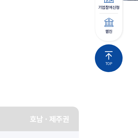
기업참여신청
웹진
TOP
권
호남 · 제주권