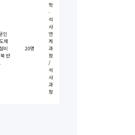
학
·
석
사
전문인
연
반도체
계
정설비
20명
과
북 반
정
.
/
석
사
과
정