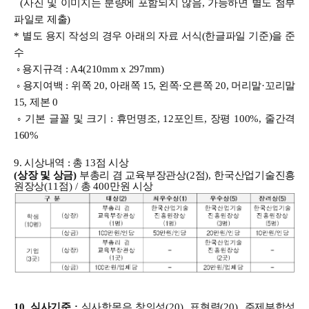
(사진 및 이미지는 분량에 포함되지 않음, 가능하면 별도 첨부
파일로 제출)
* 별도 용지 작성의 경우 아래의 자료 서식(한글파일 기준)을 준
수
◦ 용지규격 : A4(210mm x 297mm)
◦ 용지여백 : 위쪽 20, 아래쪽 15, 왼쪽·오른쪽 20, 머리말·꼬리말
15, 제본 0
◦ 기본 글꼴 및 크기 : 휴먼명조, 12포인트, 장평 100%, 줄간격
160%
9. 시상내역 :
총 13점 시상
(
상장 및 상금
)
부총리 겸 교육부장관상
(2
점
),
한국산업기술진흥
원장상
(11
점
) /
총
400
만원 시상
10. 심사기준
:
심사항목은 창의성
(20),
표현력
(20),
주제부합성