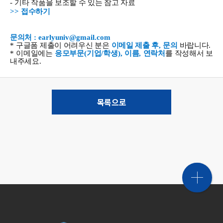
-
기타 작품을 보조할 수 있는 참고 자료
>>
접수하기
문의처
: earlyuniv@gmail.com
*
구글폼 제출이 어려우신 분은
이메일 제출 후
,
문의
바랍니다
.
*
이메일에는
응모부문
(
기업
/
학생
),
이름
,
연락처
를 작성해서 보
내주세요
.
목록으로