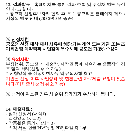
13. 결과발표
:
홈페이지를 통한 결과 조회 및 수상자 별도 유선
안내
(12
월 내
)
*
공모작 선정후보자와 협의 후 우수 공모작은 홈페이지 게재
/
시상식 별도 안내
(2026
년
2
월 중순
)
※
선정제한
공모전 선정 대상 제한 사유에 해당되는 개인 또는 기관 또는 조
기취업형 계약학과 사업참여 우수사례 공모전 기
(
旣
)
수상자
※
유의사항
부정행위
,
공모전 기 제출작
,
저작권 등에 저촉하는 출품작의 경
우 탈락 처리
(
선정 취소 가능
)
*
신청양식 중 선정제한사유 및 유의사항 참고
기업은 선정 이후 사업성과 및 현황관련 자료제출 요청이 있습
니다
.(
미제출시 선정 취소 가능
)
※ 선정이 취소된 경우 차 순위 참가자가 수상하게 됩니다.
14. 제출자료
:
-
참가 신청서
(
서식
1)
-
작성양식
(
서식
2)
-
작품활용 동의서
(
서식
3)
*
각 서식 한글
(HWP)
및
PDF
파일 각
1
부
.