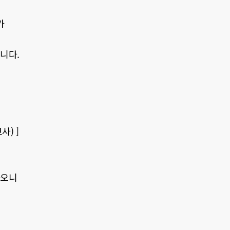
가
됩니다.
사) ]
하오니