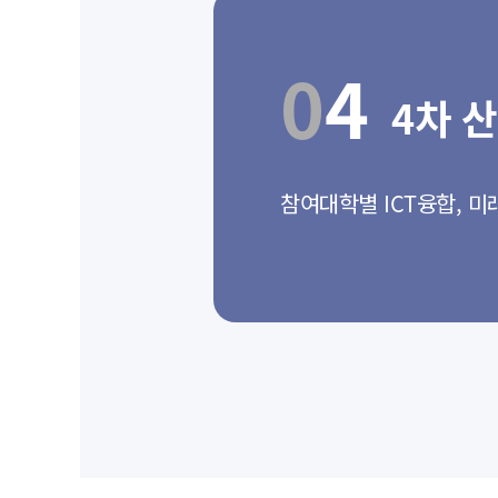
0
4
4차 
참여대학별 ICT융합, 