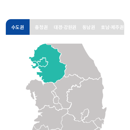
성과교류 및 우수사례 시상식 개최 안내
조기취업형 계약학과 사업 안내 책자(PDF)
2024학년도 신입생 정시 모집
2024학년도 전체 참여 대학 공동 입시설명회
수도권
충청권
대경·강원권
동남권
호남·제주권
2023 조기취업형 계약학과 참여수기 공모전 결과 발표
2026학년도 진로진학교사 입시설명회 자료
2025년 조기취업형 계약학과 우수사례 공모전 결과 발표